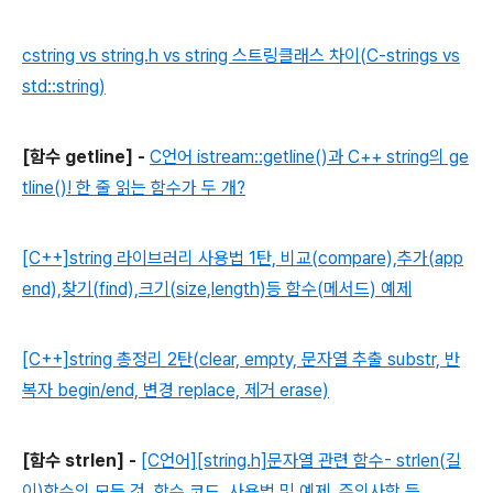
cstring vs string.h vs string 스트링클래스 차이(C-strings vs
std::string)
[함수 getline] -
C언어 istream::getline()과 C++ string의 ge
tline()! 한 줄 읽는 함수가 두 개?
[C++]string 라이브러리 사용법 1탄, 비교(compare),추가(app
end),찾기(find),크기(size,length)등 함수(메서드) 예제
[C++]string 총정리 2탄(clear, empty, 문자열 추출 substr, 반
복자 begin/end, 변경 replace, 제거 erase)
[함수 strlen] -
[C언어][string.h]문자열 관련 함수- strlen(길
이)함수의 모든 것, 함수 코드, 사용법 및 예제, 주의사항 등