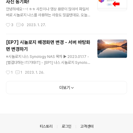
사진 동기화!
용자 메뉴 옆에 그룹 메뉴가 있어요. 그룹 클릭한뒤, 생성을
글 내용
눌러주세요. 그룹은 디폴트로 administrators, http, us
안녕하세요~~! ㅎㅎ 사진이나 영상 용량이 많아서 파일서
ers 이렇게 세개 있답니다. 저는 가족이 사용할 그룹 하나
버로 시놀로지 나스를 사용하는 사람도 많을텐데요. 오늘
만들어줄거라, 그룹 이름은 family로 두고, 그룹 설명은 가
은 시놀로지에서 사진 관리를 위한 시놀로지 포토 설치 및
작성시간
3
0
2023. 1. 27.
족그룹으로 적었어요. 각자 목적에 맞는 그룹명과 설명을
사용법을 알아보려고 합니다. 시놀로지 포토란 무엇인가?
적어주면 ..
왜 사용해? 구글 포토 아시나요~~ 지금은 유료화 되었죠.
핸드폰에서 사진찍은거 자동으로 서버에 동기화 되고, 내
[EP7] 시놀로지 배경화면 변경 - 서버 바탕화
로컬 컴퓨터 용량 차지하지 않고, 컴퓨터로도 사진을 볼 수
면 변경하기
있고! 또, 반대로 서버에 올린 사진을 핸드폰에서 간편하게
글 내용
확인할 수 있고 요렇게 연계되는게 구글포토의 장점이였
※시놀로지 나스 Synology NAS 목차 ▶ 2023.01.17 -
죠. 시놀로지 포토 또한 요 기능을 디폴트로 가지고 있습니
[별걸다하는 IT/기타IT] - [EP1] 나스 시놀로지 Synolog
다. 다만 NAS가 하나의 사용자가 사용하는게 아니고, 다수
y NAS DS220+ 초기 설정하고, 디스크 세팅하기 ▶ 20
작성시간
1
1
2023. 1. 26.
의 사용자가 연계하여 사용하는 것이기 때문에 이에 좀더
23.01.18 - [별걸다하는 IT/기타IT] - [EP2] 시놀로지 나
특화된 기능을 플러스로 가지고 있어..
스 Synology NAS IP정보 확인 및 IP 변경 및 고정시키
기 ▶ 2023.01.19 - [별걸다하는 IT/기타IT] - [EP3] 시
더보기
놀로지 나스 Synology NAS 데이터 스크러빙, 데이터스
크럽 예약 ▶ 2023.01.20 - [별걸다하는 IT/기타IT] - [E
P4] 시놀로지 나스 Synology NAS 스냅샷 설정하기 (S
napshot 기능으로 데이터보호) ▶ 2023.01.21 - [별걸
다하는 IT/기타IT] - ..
의안내
티스토리
로그인
고객센터