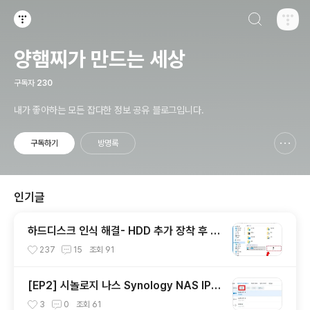
검색하기
티스토리
양햄찌가 만드는 세상
구독자
230
내가 좋아하는 모든 잡다한 정보 공유 블로그입니다.
구독하기
방명록
신고하기 레이어
열기
인기글
하드디스크 인식 해결- HDD 추가 장착 후 D
드라이브 생기지 않을 때, 탐색기에 D폴더 안
237
15
조회
91
보일때
[EP2] 시놀로지 나스 Synology NAS IP정
보 확인 및 IP 변경 및 고정시키기
3
0
조회
61