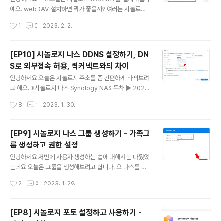
이 공유하려고 하는데요. 목적은 이렇게 정했는데요. 결혼
예요. webDAV 설치하면 뭐가 좋을까? 여러분 시놀로지
식 사진이나, 가족여행이나, 평소에 부모님이 보고 싶어하
나스 파일시스템 접근하려면 인터넷을 켜서 내 시놀로지
작성시간
1
0
2023. 2. 2.
는 우리들의 사진이나 그런 경우에 다 같이 접근해서 공유
파일서버 주소를 입력해서 이동해야하잖아요. 아니면 시놀
할 수 있는 사진폴더가 있었으면 했..
로지 서버를 들어가서 앱 목록에서 파일스테이션을 눌러서
조회해야하던가...? 혹 원드라이브나 사용해보신분 계신가
[EP10] 시놀로지 나스 DDNS 설정하기, DN
요? 원드라이브 사용하면 마치 내 컴퓨터 파일폴더처럼 파
S로 외부접속 허용, 퀵커넥트와의 차이
일탐색기 열면 위 사진처럼 사용할 수 있어요. 번거롭게 매
글 내용
번 서버에 접속하지 말고 요렇게 사용하고 싶을때 WebD
안녕하세요 오늘은 시놀로지 주소를 좀 간편하게 바꿔보려
AV 패키지를 설치하면 됩니다. WebDAV는 Web-base
고 해요. ※시놀로지 나스 Synology NAS 목차 ▶ 2023.
d Distributed Authoring and Versioning 의 약자예
01.17 - [별걸다하는 IT/기타IT] - [EP1] 나스 시놀로지 S
작성시간
8
1
2023. 1. 30.
요 실제 내부적으로는 웹 방식으로 저기 멀리 있는 NAS서
ynology NAS DS220+ 초기 설정하고, 디스크 세팅하
버에 접근해서..
기 ▶ 2023.01.18 - [별걸다하는 IT/기타IT] - [EP2] 시
놀로지 나스 Synology NAS IP정보 확인 및 IP 변경 및
[EP9] 시놀로지 나스 그룹 생성하기 - 가족그
고정시키기 ▶ 2023.01.19 - [별걸다하는 IT/기타IT] -
룹 생성하고 권한 설정
[EP3] 시놀로지 나스 Synology NAS 데이터 스크러빙,
글 내용
데이터스크럽 예약 ▶ 2023.01.20 - [별걸다하는 IT/기
안녕하세요 저번에 사용자 생성하는 법에 대해서는 다뤘었
타IT] - [EP4] 시놀로지 나스 Synology NAS 스냅샷 설
는데요 오늘은 그룹을 생성해보려고 합니다. 요 나스를 저
정하기 (Snapshot 기능으로 데이터보..
희 가족끼리 공유할거라, 가족그룹 하나 설정해두려고 해
작성시간
2
0
2023. 1. 29.
요. 시놀로지 새그룹 생성 사용자 생성과 크게 다를바가 없
어서,,, 내용은 매우 간단할거예요 ㅋㅋ 관리자 권한으로 시
놀로지 서버에 접속해줍시시다 그리고 제어판 클릭 그룹을
[EP8] 시놀로지 포토 설정하고 사용하기 -
생성할거니까 '사용자 및 그룹' 아이콘을 클릭해줍시다. 사