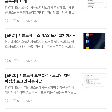
프록시에 대해
하는 80번 포트가 열려있어야합니다. IPTIME 포트포워드
글 내용
설정화면에서 https, http 포트 규칙이 등록되어있는지 체
안녕하세요~ 오늘은 시놀로지 나스에서 역방향 프록시 관
크를 먼저 해줍시다. (사실 https만 있어도 되긴 하지만..
련 포스팅을 진행해보려고 합니다. 역방향 프록시란, 프록
전 일단 둘다 등록은 해놨어요) 여기서 192.168.0.2는 제
시를 사용하는 이유 역방향 프록시로 설정하면 변경되는
작성시간
1
0
2023. 4. 3.
시놀로지 NAS 내부 IP예요 혹시 iptime 설정 ..
점 역방향 프록시 설정하는 점 요렇게 알아보려고 해요. 근
데 글이 길어질거같아서 포스팅을 나눠 진행하려고 합니
다. 오늘은 역방향프록시에 대한 설명만 진행해보려고 하
[EP21] 시놀로지 나스 NAS 도커 설치하기~
는데, 역방향 프록시 설정하는 법이 궁금하신 분들은 바로
글 내용
안녕하세요~ 오늘은 시놀로지에 도커를 설치해보려고 해
아래 포스팅으로 이동해주세요. ▶ 2023.04.05 - [별걸
요 시놀로지 나스가 있는 김에 워드프레스좀 구성해보려
다하는 IT/NAS 나스] - [EP23] 시놀로지 역방향 프록시,
고... 티스토리를 잘 사용하고 있긴 하지만, 최근들어 다른
리버스 프록시 설정하기 프록시, 역방향 프록시란 무엇인
플랫폼으로 이사를 생각하고 있어요. 네이버로 시작했다
가? 프록시가 무엇인지 알고 있으면, 역방향 프록시를 이해
작성시간
0
1
2023. 4. 2.
티스토리로 갔다가 워드프레스로 가는건 뭔가 블로거의 수
하기 좀 더 쉬운데요 프록시 (Forward Proxy)가 리버스
순인가... 첫째는 카카오 장애났을때, 제가 정성들여 쓴 티
프록시 (Reverse..
스토리 포스팅들이 날라갈 수 있다는 점.. 데이터를 제가 가
[EP20] 시놀로지 보안설정 - 로그인 차단,
지고 있지 않고 티스토리는 백업 기능도 없어서, 장애가 나
비정상 로그인 자동차단
거나 관리자로부터 삭제 조치 당하면, 제가 공들여 작성한
글 내용
포스팅이 한순간에 먼지가 되어버릴 수 있겠더라고요 두번
안녕하세요~~! 저번 포스팅에서는 방화벽 설정을 통해서
째는 다들 아시다시피 티스토리가 수익에 대해서 직접적으
해외에서 이상한 IP로 접속 시도를 하는 접근들을 막아보
로 간섭을 하기 시작했죠 ㅠㅠ 포션을 플랫폼측에서 가져
았는데요 오늘은 좀 더 보안성을 높이는 로그인 관련된 설
작성시간
1
0
2023. 4. 1.
가거나 제한할 수 있게 되었기 때문에 천천히 준..
정을 진행해보려고 합니다. 시놀로지 비정상 로그인 자동
차단하기 시놀로지 제어판에서 보안을 들어가주세요~~ 보