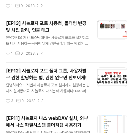
고 앨범으로 내려받을 수도 있는데 저는 예전에 정리해놓
료되었다면서 로그아웃되어버려요 ㅋㅋ 근데 문제는 로그
작성시간
1
0
2023. 2. 9.
았던 형식 그대로 내려받고 싶어서 MYBOX사진 메뉴 중
아웃되면 백그라운드로 작업이 도는게 아니라 중지되더라
에서도 사진폴더로 들어가서 전체선택 해..
고요..? 허..? 작업하기 편하게, 시놀로지 나스 로그인 시간
연장하는 방법에 대해 알려드릴게요~ 아래 사진처럼 문구
[EP13] 시놀로지 포토 사용법, 폴더명 변경
가 뜨면서 로그인 페이지로 이동되는데.. 1000개 올리고
및 사진 관리, 인물 태그
있다가 이렇게 튕기면 너무 짜증남!! 시놀로지 나스 접속해
글 내용
서 제어판으로 이동해주세요 ㅎㅎ 연결성의 보안을 클릭해
안녕하세요 저번 포스팅에서는 시놀로지 포토를 설치하고,
줍시다. 바로 첫 페이지 일반 항목에 보시면 웹 으용 프로그
또 내가 사용하는 목적에 맞게 권한을 할당하는 방법에 대
램을 포함하여 DSM 브라우저 자동 로그아웃 타이머를 설
해서 알아봤었죠~~ 오늘은 시놀로지 포토의 기본 사용법
작성시간
1
0
2023. 2. 7.
정합니다 항목이 있어요 디폴트로 로그아웃 타이머가 15
에 대해 간단히 다뤄보려합니다. 앨범(폴더)에 사진추가해
로 정해져있습니다. 즉 특별한 행위없이 1..
서 관리하기 여러분은 사진 관리할 때 어떻게 관리하나
요?? 저는 년도별 폴더를 만들고, 그 안에서 또 날짜별 폴더
[EP12] 시놀로지 포토 폴더 그룹, 사용자별
를 만들어서 관리하는데요. 시놀로지 포토 들어가서 상단
로 권한 할당하는 법, 권한 없으면 안보이게!
에 + 표시 클릭하시면 폴더를 생성할 수 있습니다. 원하는
글 내용
구성으로 폴더를 생성한 뒤에, 화살표가 가리키고 있는 '사
안녕하세요~! 저번세 시놀로지 포토 설치하고 설정하는 법
진 추가' 버튼을 클릭해서 사진들을 올려주세요~ 고럼 요
까지 알아봤어요. 시놀로지 나스는 왜 사용하냐! NAS라는
렇게 앨범을 볼 수 있어요 ㅎㅎ yyyymmdd 방식으로 폴
것 자체가 사실 다수의 사용자가 파일서비스를 공유하기
작성시간
3
0
2023. 2. 3.
더를 관리하는데, 첫 번째 폴더가 yymmdd 방식으로 생
위해서 사용하는 거잖아요. 가족끼리 사진 같이 공유하고,
성되어버렸네요. 변경해야겠어요 ㅎㅎ 시..
그런데 내 사진은 또 내 사진만 볼 수 있으면 좋겠고 요런
설정 하고 나서 기존에 있던 사진들 싹다 시놀로지 포토로
[EP11] 시놀로지 나스 webDAV 설치, 외부
정리하는 작업이 필요하겠죠? 오늘은 시놀로지 포토 권한
에서 나스 파일시스템 폴더처럼 사용하기
설정하는 방법을 알아볼게요. 시놀로지 포토 접근 권한 그
글 내용
림그리기 - 그룹 설정 저는 시놀로지 나스를 가족들이랑 같
안녕하세요~~!! 오늘은 시놀로지 webDAV를 설치해볼거