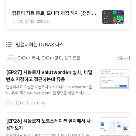
컴퓨터 자동 종료, 모니터 꺼짐 해지 [전원 및
절전 모드 설정/해지]
70
10
조회
56
별걸다하는 IT/NAS 나스
분류 전체보기
주요 글 목록
C/C++ 목차, C/C++강좌, 링크 모음
모두보기
공지
[EP27] 시놀로지 valutwarden 설치, 비밀
번호 저장하고 접근하는데 유용
글 내용
안녕하세요 오늘은 시놀로지 도커에다가 vaultwarden을
띄어보려해요 vaultwarden이란 무엇을 위한 서비스? 이
게 뭔가 싶은 사람들을 위해~~~ 마침 크롬확장 플로그인
작성시간
2
1
2023. 8. 10.
에 설명이 잘 나와있는것 같아서 가져왔어요 ㅋㅋ 시놀로
지 도커에 vaultwarden 다운받기 일단 파일서버에 가서
docker 공유 폴더 아래 vaultwarden을생성해줬습니
[EP26] 시놀로지 노트스테이션 설치해서 사
다. 나중에 볼륨설정 할때 여기에 연동하려구.. 도커 패키지
용해보기
에 들어가서 레지시트리에서 vaultwarden을 검색해서
글 내용
다운로드 받아줍시다. 혹 vaultwarden 곤련하여 도커허
안녕하세요 오늘은 도커 말고 그냥 시놀로지 패키지에 노