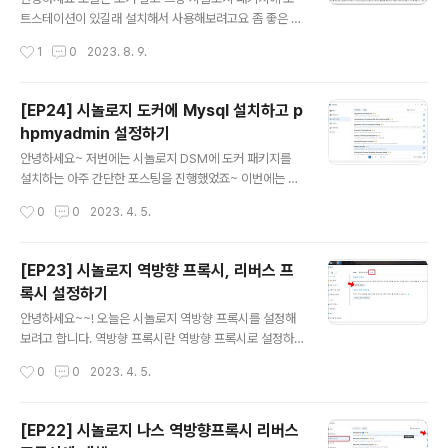
브 상세설명 필요하신 분은 아래 페이지 살펴보면 좋을거
트스테이션이 있길래 설치해서 사용해보려고요 좀 좋은 노
같아요 https://registry.hub.docker.com/r/vaultwa
트어플리케이션이 있음 좋았을텐데,, 마땅하지 않은듯해서
작성시간
1
0
2023. 8. 9.
rden/server/ 저는 저기 Passwo..
ㅠㅠ 시놀로지 갖다놓기 전까진 노션을 공유해서 사용하고
있었는데요 그렇다할 응용프로그램이 어디 없을까~ 아무
튼! 패키지 가서 설치해봅시다. 노트 스테이션 설치 및 사용
[EP24] 시놀로지 도커에 Mysql 설치하고 p
해보기 패키지 가서 Note Station을 선택해서 설치해주
hpmyadmin 설정하기
세요 설치만 하면 끝.. 설치하니까 요런 알람이 뜨네요 크롬
글 내용
확장프로그램을 통해서 웹사이트를 클리핑할수있나봐요
안녕하세요~ 저번에는 시놀로지 DSM에 도커 패키지를
설치한 노트스테이션을 열어봤습니다 기본 화면은 이렇게
설치하는 아주 간단한 포스팅을 진행했었죠~ 이번에는 이
되어있어요 [모바일] 노트스테이션 어플리케이션 DS NO
도커에다가 DB 설정 작업을 진행해보려고 해요 도커에다
작성시간
0
0
2023. 4. 5.
TE 노트스테이션은 휴대폰 어플리케이션으로도 지원이 됩
가 MYSQL, phpmyadmin 이미지 생성 저는 MySQL
니다 DS NOTE를 다운받아봤어요 설치!! 계정..
5.7버전을 다운받아볼겁니다. 도커 레지스트리에 가서 공
식 mysql을 다운받아주세요 다운로드를 클릭하면 어떤
[EP23] 시놀로지 역방향 프록시, 리버스 프
버전을 다운받을 건지 선택하는 창이 나옵니다. 저는 추후
록시 설정하기
워드프레스 연동을 고려하여 최신버전이 아닌 5.7로 선택
글 내용
해줬어요 다운받고자 하는 버전을 클릭해줍니다. 이미지
안녕하세요~~! 오늘은 시놀로지 역방향 프록시를 설정해
항목으로 가봅시다. mysql 이 다운받아진걸 확인할 수 있
보려고 합니다. 역방향 프록시란 역방향 프록시로 설정하
어요 파란색깔 DB 아이콘 옆에 용량이 저렇게 표기되어있
면 변경되는 점 역방향 프록시 설정하는 점 요렇게 알아보
작성시간
0
0
2023. 4. 5.
고 깜박이지 않으면 다 다운된거예요 phpmyadmin도 같
려고 해요. 근데 글이 길어질거같아서 포스팅을 나눠 진행
은 방식으로 이미지 생성을 해주세요..
하려고 합니다. 역방향 프록시 Reverse Proxy 설정 방
법 먼저 역방향 프록시는 web을 통해 접근하기 때문에 IP
[EP22] 시놀로지 나스 역방향프록시 리버스
TIME 상에서 https에 해당하는 443포트랑 http에 해당