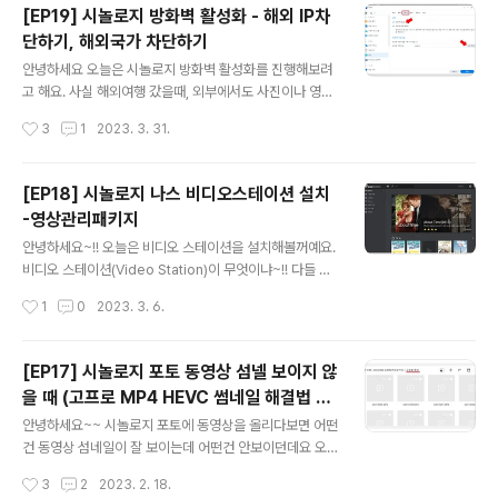
안에서 보호 탭에 들어가면 '자동 차단'이라는 항목을 볼 수
[EP19] 시놀로지 방화벽 활성화 - 해외 IP차
있는데요 저는 3시간 동안 5번 이상 틀리면 IP가 차단되게
단하기, 해외국가 차단하기
설정을 해두었습니다. 그리고 차단 만료일따위 없고 평생
글 내용
차단 되도록 설정해놨어요. 이랬다가.. 내가 틀려버리면 들
안녕하세요 오늘은 시놀로지 방화벽 활성화를 진행해보려
어갈 수가 없잖아요..? 그래서 혹시나 내가 틀렸을 경우를
고 해요. 사실 해외여행 갔을때, 외부에서도 사진이나 영상
대비하여, 내부망에서는 해당 룰이 적용되지 않도록 추가
을 업로드 하고 싶어서.. 이걸 할까 말까 고민하긴 했는데,
작성시간
3
1
2023. 3. 31.
해보려고 합니다. 아래 가면 '신뢰하는 IP주소를 추가'가 가
해외여행을 매달 가는 것도 아니고 많아야 일년에 한두번
능한데요. 허용/차단 목록 버튼..
이니까 보안을 위해 설정해놓으려고 합니다. 시놀로지 방
화벽 설정, 해외 IP차단 제어판에 보안 들어가서, 방화벽을
[EP18] 시놀로지 나스 비디오스테이션 설치
클릭해주세요. 방화벽을 활성화 시켜줍시다. 여기에서 밑
-영상관리패키지
에 규칙 편집을 누르시면 방화벽을 생성할 수 있어요~ 생
글 내용
성 버튼을 눌러주세요 일단 허용시켜줄 것 부터 생성할건
안녕하세요~!! 오늘은 비디오 스테이션을 설치해볼꺼예요.
데요 방화벽은 규칙이 TOP->DOWN 방식으로 적용됩니
비디오 스테이션(Video Station)이 무엇이냐~!! 다들 노
다. 만약 맨 처음에 모두 거부를 만들면, 그 뒤에 아무리 허
트북에 영화나 영상 하나씩은 가지고 있으시죠~? 저도 제
작성시간
1
0
2023. 3. 6.
용 규칙을 만들어줘도 앞에서 막혀가지고 허용이 안됩니
가 좋아하는 영화 몇 개랑, 공부용으로 다운받았던 미드 시
다. 이 때문에 허용이 필요한 조건들을 먼저..
리즈~ 그리고 여행갔을때나 보려고 다운받아둔 예능 몇 개
가 있는데요. 비디오스테이션은 위 캡쳐사진처럼~ 마치 넷
[EP17] 시놀로지 포토 동영상 섬넬 보이지 않
플릭스처럼~ 이쁘게 영상을 관리해주는 어플리케이션입니
을 때 (고프로 MP4 HEVC 썸네일 해결법 A
다. 즉 드라마, 영화, 예능, 홈비디오, 그냥 비디오.. 등등 영
글 내용
ME)
상관리 패키지인거죠 영화나 TV쇼일처럼 방영)?) 영상일
안녕하세요~~ 시놀로지 포토에 동영상을 올리다보면 어떤
경우, 대표 썸네일을 자동으로 찾아서 표시해주기 때문에
건 동영상 섬네일이 잘 보이는데 어떤건 안보이던데요 오
일단 보기가 매우 좋습니다. EP1 , EP2 이런것도 다 구분
늘은 시놀로지 포토에서 고프로 영상 섬넬이 보이게끔 하
작성시간
3
2
2023. 2. 18.
해주기 때문에 에피소드 보면 다음회차로 자동으로 넘어가
는 방법에 대해 작성해보려고 합니다. 시놀로지 포토 동영