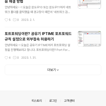
음 해결 방법
일탐색기 열면 위 사진처럼 사용할 수 있어요. 번거롭게 매
글 내용
번 서버에 접속하지 말고 요렇게 사용하고 싶을때 WebD
안녕하세요~~! 오늘은 윈도우10 또는 윈도우11에서 네트
AV 패키지를 설치하면 됩니다. WebDAV는 Web-base
워크 폴더를 클릭했을 때 경고창이 때믄셔 '네트워크 검색
d Distributed Authoring and Versioning 의 약자예
이 꺼져 있습니다~' 어쩌구 뜨는거 해결 방법에 대해 알아
작성시간
5
0
2023. 2. 1.
요 실제 내부적으로는 웹 방식으로 저기 멀리 있는 NAS서
볼거예요 네트워크 검색이 꺼져 있습니다 현상 파일탐색기
버에 접근해서..
에 들어가서 네트워크 폴더를 클릭하면 위 사진처럼 네트
워크 검색이 꺼져 있습니다. 네트워크 컴퓨터~ 어쩌구 이
포트포워딩이란? 공유기 IPTIME 포트포워드
런 알람창이 떠요. 저는 다른 사람 컴퓨터이 폴더를 공유폴
규칙 설정으로 외부접속 허용하기
더로 공유하거나 NAS에 있는 폴더를 내 컴퓨터 파일탐색
글 내용
기에서 접근하거나 요런 용도로 사용하려고 해요. 그러려
안녕하세요~! 오늘은 공유기 IPTIME에서 포트포워딩 설
면 해당 경고창이 뜨지 않아야 해서 설정을 잡아주려고 합
정을 진행해보려고 합니다. 포트포워딩이란? Port Forwa
니다. 방법은 두 가지가 있는데요. ※ 네트워크 및 파일공유
rding 그림을 보면 이해가 좀 쉬운데요. 공유기가 보면 집
작성시간
4
0
2023. 1. 31.
설정 방법 1. 저렇게 경고창이 떴을때 저기서 (파일탐색기
앞에 딱 버티고 서있죠? 마치 우리집을 보호해주는 대문같
에서) 해결하는 법 2. 제어판에 들어가..
아요. 뭐 역할은 비슷합니다. 우리 집에 아무나 출입이 가능
한가요? ㄴㄴ 그렇지 않죠. 똑똑 두드리던가 벨을 눌러서
더보기
허락을 받아야해요. 좀 크게 단지나 동으로 따지면 경비원
으로 생각해야하나? 경비실이 택배를 일괄적으로 받아서
내부로 전달해주는 그런거죠. 등록되어있지 않은 호수면
페기하고? 아무튼 요런 유사한 개념이 사회에도 꽤 많죠.
대강 비슷비슷한것같아요. (네트워크가 좀 이런게 많아서
재밌는 부분도 있죠) 우리가 공유기에 포트포워딩 설정을
의안내
티스토리
로그인
고객센터
해준다는 개념도 비슷합니다. ..