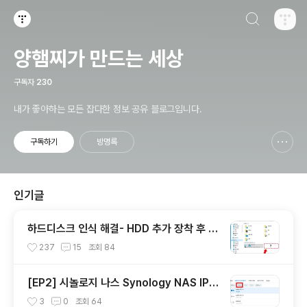
검색하기
티스토리
양햄찌가 만드는 세상
구독자
230
내가 좋아하는 모든 잡다한 정보 공유 블로그입니다.
구독하기
방명록
신고하기 레이어
열기
인기글
하드디스크 인식 해결- HDD 추가 장착 후 D
드라이브 생기지 않을 때, 탐색기에 D폴더 안
237
15
조회
84
보일때
[EP2] 시놀로지 나스 Synology NAS IP정
보 확인 및 IP 변경 및 고정시키기
3
0
조회
64