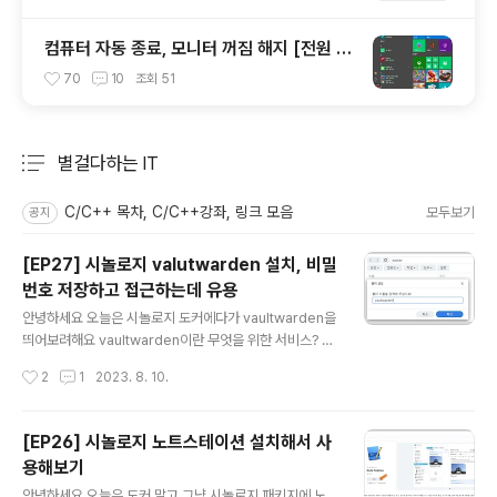
컴퓨터 자동 종료, 모니터 꺼짐 해지 [전원 및
절전 모드 설정/해지]
70
10
조회
51
별걸다하는 IT
분류 전체보기
주요 글 목록
C/C++ 목차, C/C++강좌, 링크 모음
모두보기
공지
[EP27] 시놀로지 valutwarden 설치, 비밀
번호 저장하고 접근하는데 유용
글 내용
안녕하세요 오늘은 시놀로지 도커에다가 vaultwarden을
띄어보려해요 vaultwarden이란 무엇을 위한 서비스? 이
게 뭔가 싶은 사람들을 위해~~~ 마침 크롬확장 플로그인
작성시간
2
1
2023. 8. 10.
에 설명이 잘 나와있는것 같아서 가져왔어요 ㅋㅋ 시놀로
지 도커에 vaultwarden 다운받기 일단 파일서버에 가서
docker 공유 폴더 아래 vaultwarden을생성해줬습니
[EP26] 시놀로지 노트스테이션 설치해서 사
다. 나중에 볼륨설정 할때 여기에 연동하려구.. 도커 패키지
용해보기
에 들어가서 레지시트리에서 vaultwarden을 검색해서
글 내용
다운로드 받아줍시다. 혹 vaultwarden 곤련하여 도커허
안녕하세요 오늘은 도커 말고 그냥 시놀로지 패키지에 노