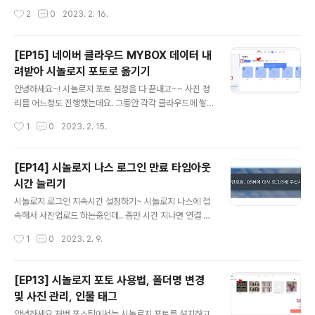
들어가서 상단에 톱니바퀴 설정 버튼을 클릭하면 위 페이
서 그런 경우가 대부분일텐데요. 하 이제 영어 지긋지긋 더
작성시간
2
0
2023. 2. 16.
지가 뜨는데 스크롤을 조금 내려서 '데이터 내보내기'항목
는 보기 시르다 ㅋㅋ 오늘은 구글 또는 크롬 언어 설정을 한
을 찾아 이동해도 됩니다. ▼ 테이크아웃 페이지..
국어로 변경해보려 합니다. 크롬 언어 설정 변경하기 크롬
오른쪽 상단이 보면 점점점 세로로 되어있는 버튼이 하나
[EP15] 네이버 클라우드 MYBOX 데이터 내
있는데요 눌러서 설정에 들어가주세요~ 그럼 위처럼 뜨는
려받아 시놀로지 포토로 옮기기
데 왼쪽 메뉴들 중 찾아보면 언어라는 항목이 있습니다. 여
글 내용
기 들어가주세요 아마 크롬 설정 화면 조차 글씨가 영어로
안녕하세요~! 시놀로지 포토 설정을 다 끝내고~~ 사진 정
되어있으시면 요 항목이 한국어가 아닌 영어로 되어있을거
리를 어느정도 진행했는데요. 그동안 각각 클라우드에 쌓
예요 한국어를 등록해줍시다. 크롬 썼을 때 웹사이트가 기
여있던 사진을 싹다 정리해보려고 합니다. 예를 들면, 네이
작성시간
1
0
2023. 2. 15.
본적으로 한국어로 보이게 해줘요. 이랬는데도 영어로 보
버 클라우드라던가 구글포토라던가 등등.. 네이버 클라우
이는 부분이 있다~ 하면 아래 구글계정 ..
드 MYBOX데이터 내려받기 먼저 네이버클라우드 MYBO
X에서 사진 데이터를 싹 다 내려받을거예요~ 이제 간에 기
[EP14] 시놀로지 나스 로그인 만료 타임아웃
별도 안오는 30GB짜리 네이버 클라우드는 필요 없으니
시간 늘리기
까!! 네이버 로그인 후에 MYBOX 클릭해서 들어가줍시다.
글 내용
MYBOX 많이도 사용했다. 무료로 지원되는 30GB중 29.
시놀로지 로그인 지속시간 설정하기~ 시놀로지 나스에 접
5까지 채워 썼네요 ㅋㅋ 모든 사진으로 내려받을 수도 있
속해서 사진업로드 하는중인데.. 좀만 시간 지나면 연결 만
고 앨범으로 내려받을 수도 있는데 저는 예전에 정리해놓
료되었다면서 로그아웃되어버려요 ㅋㅋ 근데 문제는 로그
작성시간
1
0
2023. 2. 9.
았던 형식 그대로 내려받고 싶어서 MYBOX사진 메뉴 중
아웃되면 백그라운드로 작업이 도는게 아니라 중지되더라
에서도 사진폴더로 들어가서 전체선택 해..
고요..? 허..? 작업하기 편하게, 시놀로지 나스 로그인 시간
연장하는 방법에 대해 알려드릴게요~ 아래 사진처럼 문구
[EP13] 시놀로지 포토 사용법, 폴더명 변경
가 뜨면서 로그인 페이지로 이동되는데.. 1000개 올리고
및 사진 관리, 인물 태그
있다가 이렇게 튕기면 너무 짜증남!! 시놀로지 나스 접속해
글 내용
서 제어판으로 이동해주세요 ㅎㅎ 연결성의 보안을 클릭해
안녕하세요 저번 포스팅에서는 시놀로지 포토를 설치하고,