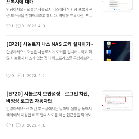
프록시에 대해
하는 80번 포트가 열려있어야합니다. IPTIME 포트포워드
글 내용
설정화면에서 https, http 포트 규칙이 등록되어있는지 체
안녕하세요~ 오늘은 시놀로지 나스에서 역방향 프록시 관
크를 먼저 해줍시다. (사실 https만 있어도 되긴 하지만..
련 포스팅을 진행해보려고 합니다. 역방향 프록시란, 프록
전 일단 둘다 등록은 해놨어요) 여기서 192.168.0.2는 제
시를 사용하는 이유 역방향 프록시로 설정하면 변경되는
작성시간
1
0
2023. 4. 3.
시놀로지 NAS 내부 IP예요 혹시 iptime 설정 ..
점 역방향 프록시 설정하는 점 요렇게 알아보려고 해요. 근
데 글이 길어질거같아서 포스팅을 나눠 진행하려고 합니
다. 오늘은 역방향프록시에 대한 설명만 진행해보려고 하
[EP21] 시놀로지 나스 NAS 도커 설치하기~
는데, 역방향 프록시 설정하는 법이 궁금하신 분들은 바로
글 내용
안녕하세요~ 오늘은 시놀로지에 도커를 설치해보려고 해
아래 포스팅으로 이동해주세요. ▶ 2023.04.05 - [별걸
요 시놀로지 나스가 있는 김에 워드프레스좀 구성해보려
다하는 IT/NAS 나스] - [EP23] 시놀로지 역방향 프록시,
고... 티스토리를 잘 사용하고 있긴 하지만, 최근들어 다른
리버스 프록시 설정하기 프록시, 역방향 프록시란 무엇인
플랫폼으로 이사를 생각하고 있어요. 네이버로 시작했다
가? 프록시가 무엇인지 알고 있으면, 역방향 프록시를 이해
작성시간
0
1
2023. 4. 2.
티스토리로 갔다가 워드프레스로 가는건 뭔가 블로거의 수
하기 좀 더 쉬운데요 프록시 (Forward Proxy)가 리버스
순인가... 첫째는 카카오 장애났을때, 제가 정성들여 쓴 티
프록시 (Reverse..
스토리 포스팅들이 날라갈 수 있다는 점.. 데이터를 제가 가
[EP20] 시놀로지 보안설정 - 로그인 차단,
지고 있지 않고 티스토리는 백업 기능도 없어서, 장애가 나
비정상 로그인 자동차단
거나 관리자로부터 삭제 조치 당하면, 제가 공들여 작성한
글 내용
포스팅이 한순간에 먼지가 되어버릴 수 있겠더라고요 두번
안녕하세요~~! 저번 포스팅에서는 방화벽 설정을 통해서
째는 다들 아시다시피 티스토리가 수익에 대해서 직접적으
해외에서 이상한 IP로 접속 시도를 하는 접근들을 막아보
로 간섭을 하기 시작했죠 ㅠㅠ 포션을 플랫폼측에서 가져
았는데요 오늘은 좀 더 보안성을 높이는 로그인 관련된 설
작성시간
1
0
2023. 4. 1.
가거나 제한할 수 있게 되었기 때문에 천천히 준..
정을 진행해보려고 합니다. 시놀로지 비정상 로그인 자동
차단하기 시놀로지 제어판에서 보안을 들어가주세요~~ 보