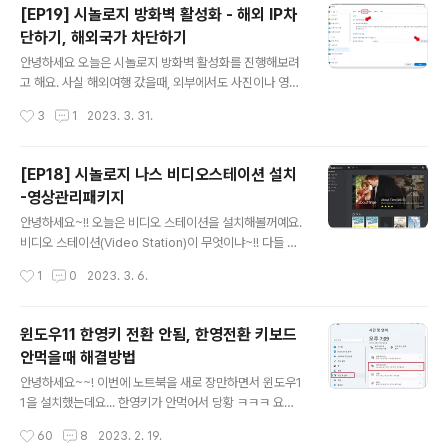
안에서 보호 탭에 들어가면 '자동 차단'이라는 항목을 볼 수
[EP19] 시놀로지 방화벽 활성화 - 해외 IP차
있는데요 저는 3시간 동안 5번 이상 틀리면 IP가 차단되게
단하기, 해외국가 차단하기
설정을 해두었습니다. 그리고 차단 만료일따위 없고 평생
글 내용
차단 되도록 설정해놨어요. 이랬다가.. 내가 틀려버리면 들
안녕하세요 오늘은 시놀로지 방화벽 활성화를 진행해보려
어갈 수가 없잖아요..? 그래서 혹시나 내가 틀렸을 경우를
고 해요. 사실 해외여행 갔을때, 외부에서도 사진이나 영상
대비하여, 내부망에서는 해당 룰이 적용되지 않도록 추가
을 업로드 하고 싶어서.. 이걸 할까 말까 고민하긴 했는데,
작성시간
3
1
2023. 3. 31.
해보려고 합니다. 아래 가면 '신뢰하는 IP주소를 추가'가 가
해외여행을 매달 가는 것도 아니고 많아야 일년에 한두번
능한데요. 허용/차단 목록 버튼..
이니까 보안을 위해 설정해놓으려고 합니다. 시놀로지 방
화벽 설정, 해외 IP차단 제어판에 보안 들어가서, 방화벽을
[EP18] 시놀로지 나스 비디오스테이션 설치
클릭해주세요. 방화벽을 활성화 시켜줍시다. 여기에서 밑
-영상관리패키지
에 규칙 편집을 누르시면 방화벽을 생성할 수 있어요~ 생
글 내용
성 버튼을 눌러주세요 일단 허용시켜줄 것 부터 생성할건
안녕하세요~!! 오늘은 비디오 스테이션을 설치해볼꺼예요.
데요 방화벽은 규칙이 TOP->DOWN 방식으로 적용됩니
비디오 스테이션(Video Station)이 무엇이냐~!! 다들 노
다. 만약 맨 처음에 모두 거부를 만들면, 그 뒤에 아무리 허
트북에 영화나 영상 하나씩은 가지고 있으시죠~? 저도 제
작성시간
1
0
2023. 3. 6.
용 규칙을 만들어줘도 앞에서 막혀가지고 허용이 안됩니
가 좋아하는 영화 몇 개랑, 공부용으로 다운받았던 미드 시
다. 이 때문에 허용이 필요한 조건들을 먼저..
리즈~ 그리고 여행갔을때나 보려고 다운받아둔 예능 몇 개
가 있는데요. 비디오스테이션은 위 캡쳐사진처럼~ 마치 넷
윈도우11 한영키 전환 안됨, 한영전환 키보드
플릭스처럼~ 이쁘게 영상을 관리해주는 어플리케이션입니
안먹을때 해결방법
다. 즉 드라마, 영화, 예능, 홈비디오, 그냥 비디오.. 등등 영
글 내용
상관리 패키지인거죠 영화나 TV쇼일처럼 방영)?) 영상일
안녕하세요~~! 이번에 노트북을 새로 장만하면서 윈도우1
경우, 대표 썸네일을 자동으로 찾아서 표시해주기 때문에
1을 설치했는데요... 한영키가 안먹어서 당황 ㅋㅋㅋ 요기
일단 보기가 매우 좋습니다. EP1 , EP2 이런것도 다 구분
버튼을 마우스로 클릭하면 한영전환은 잘되는데, 키보드로
작성시간
60
8
2023. 2. 19.
해주기 때문에 에피소드 보면 다음회차로 자동으로 넘어가
환/영 키 누르니까 전환이 안되더라고요 해결방법을 알아