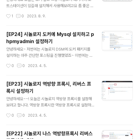
브 상세설명 필요하신 분은 아래 페이지 살펴보면 좋을거
트스테이션이 있길래 설치해서 사용해보려고요 좀 좋은 노
같아요 https://registry.hub.docker.com/r/vaultwa
트어플리케이션이 있음 좋았을텐데,, 마땅하지 않은듯해서
작성시간
1
0
2023. 8. 9.
rden/server/ 저는 저기 Passwo..
ㅠㅠ 시놀로지 갖다놓기 전까진 노션을 공유해서 사용하고
있었는데요 그렇다할 응용프로그램이 어디 없을까~ 아무
튼! 패키지 가서 설치해봅시다. 노트 스테이션 설치 및 사용
[EP24] 시놀로지 도커에 Mysql 설치하고 p
해보기 패키지 가서 Note Station을 선택해서 설치해주
hpmyadmin 설정하기
세요 설치만 하면 끝.. 설치하니까 요런 알람이 뜨네요 크롬
글 내용
확장프로그램을 통해서 웹사이트를 클리핑할수있나봐요
안녕하세요~ 저번에는 시놀로지 DSM에 도커 패키지를
설치한 노트스테이션을 열어봤습니다 기본 화면은 이렇게
설치하는 아주 간단한 포스팅을 진행했었죠~ 이번에는 이
되어있어요 [모바일] 노트스테이션 어플리케이션 DS NO
도커에다가 DB 설정 작업을 진행해보려고 해요 도커에다
작성시간
0
0
2023. 4. 5.
TE 노트스테이션은 휴대폰 어플리케이션으로도 지원이 됩
가 MYSQL, phpmyadmin 이미지 생성 저는 MySQL
니다 DS NOTE를 다운받아봤어요 설치!! 계정..
5.7버전을 다운받아볼겁니다. 도커 레지스트리에 가서 공
식 mysql을 다운받아주세요 다운로드를 클릭하면 어떤
[EP23] 시놀로지 역방향 프록시, 리버스 프
버전을 다운받을 건지 선택하는 창이 나옵니다. 저는 추후
록시 설정하기
워드프레스 연동을 고려하여 최신버전이 아닌 5.7로 선택
글 내용
해줬어요 다운받고자 하는 버전을 클릭해줍니다. 이미지
안녕하세요~~! 오늘은 시놀로지 역방향 프록시를 설정해
항목으로 가봅시다. mysql 이 다운받아진걸 확인할 수 있
보려고 합니다. 역방향 프록시란 역방향 프록시로 설정하
어요 파란색깔 DB 아이콘 옆에 용량이 저렇게 표기되어있
면 변경되는 점 역방향 프록시 설정하는 점 요렇게 알아보
작성시간
0
0
2023. 4. 5.
고 깜박이지 않으면 다 다운된거예요 phpmyadmin도 같
려고 해요. 근데 글이 길어질거같아서 포스팅을 나눠 진행
은 방식으로 이미지 생성을 해주세요..
하려고 합니다. 역방향 프록시 Reverse Proxy 설정 방
법 먼저 역방향 프록시는 web을 통해 접근하기 때문에 IP
[EP22] 시놀로지 나스 역방향프록시 리버스
TIME 상에서 https에 해당하는 443포트랑 http에 해당