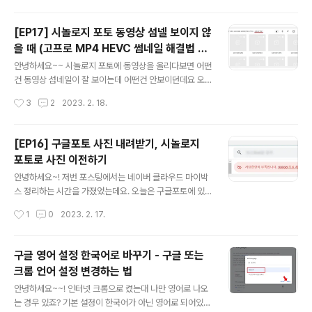
게 해주기도 하고 ..
봅시다. 키보드 환영키 전환이 안먹힐 때 1. 하드웨어 키보
드 레이아웃 변경 키보드 한영키 전환 안될때, '윈도우키 +
[EP17] 시놀로지 포토 동영상 섬넬 보이지 않
i' 단축키를 눌러서 환경설정 페이지로 들어가줍시다. 윈도
을 때 (고프로 MP4 HEVC 썸네일 해결법 A
우 11이라면 이렇게 설정화면이 뜰텐데요. 여기서 '시간 및
글 내용
ME)
언어' 메뉴를 클릭하고 '언어 및 지역'으로 들어가주세요 그
안녕하세요~~ 시놀로지 포토에 동영상을 올리다보면 어떤
러면 위와 같은 화면이 뜨는데~~ Windows 표시 언어를
건 동영상 섬네일이 잘 보이는데 어떤건 안보이던데요 오
한국어로 설정해주시고, 국가 또는 지역 또한 한국어로 설
늘은 시놀로지 포토에서 고프로 영상 섬넬이 보이게끔 하
작성시간
3
2
2023. 2. 18.
정해주세요 그리고 한국어 옆에 점점점 모양의 설정 버튼
는 방법에 대해 작성해보려고 합니다. 시놀로지 포토 동영
을 클릭하면 '언어 옵..
상 지원안됨 현상 어떤 영상들은 썸네일이 안뜨고 위처럼
회색빛깔로 죽어있더라고요. 저의 경우 고프로영상들이 다
[EP16] 구글포토 사진 내려받기, 시놀로지
위처럼 화면이 틀어지지 않았어요. 영상 하나를 클릭하니
포토로 사진 이전하기
까 위처럼 경고문이 뜹니다 시놀로지 포토는 HEVC 포맷
글 내용
의 파일들을 지원하지 않는데요~!! 대표적으로 고프로가 H
안녕하세요~! 저번 포스팅에서는 네이버 클라우드 마이박
EVC 포맷을 사용합니다. 고프로 홈페이지 가면 친절하게
스 정리하는 시간을 가졌었는데요. 오늘은 구글포토에 있
HEVC란 무엇인가에 대해 설명해주고 있어요. 시놀로지
는 사진들을 이전해보려고 합니다. 구글포토 사진 내려받
작성시간
1
0
2023. 2. 17.
포토에서 HEVC 파일들도 볼 수 있게 하려면 해당 코덱팩
기 무료여서 좋았던 구글포토.. 너마저... ★ 유료화된지 꽤
을 설치해야하는대요 간단하게 패키지에 가서 다운받..
되었죠.. 유료화되기 전에 사진이 좀 있었어가지고 무료분
으로 제공되는 용량보다 넘게 저장이 되어있는데요. 이게
구글 영어 설정 한국어로 바꾸기 - 구글 또는
초과했다고 구글포토에서 삭제해버리거나 하지 않아서, 다
크롬 언어 설정 변경하는 법
행이 기존에 지니고 있던 사진까지 모두 백업이 가능합니
글 내용
다 구글포토 사진 내려받으려면 takeout 사이트로 이동해
안녕하세요~~! 인터넷 크롬으로 켰는대 나만 영어로 나오
줘야하는대요 아래 링크로 즉시 이동해도 되고, 구글포토
는 경우 있죠? 기본 설정이 한국어가 아닌 영어로 되어있어