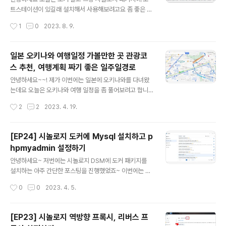
브 상세설명 필요하신 분은 아래 페이지 살펴보면 좋을거
트스테이션이 있길래 설치해서 사용해보려고요 좀 좋은 노
같아요 https://registry.hub.docker.com/r/vaultwa
트어플리케이션이 있음 좋았을텐데,, 마땅하지 않은듯해서
작성시간
1
0
2023. 8. 9.
rden/server/ 저는 저기 Passwo..
ㅠㅠ 시놀로지 갖다놓기 전까진 노션을 공유해서 사용하고
있었는데요 그렇다할 응용프로그램이 어디 없을까~ 아무
튼! 패키지 가서 설치해봅시다. 노트 스테이션 설치 및 사용
일본 오키나와 여행일정 가볼만한 곳 관광코
해보기 패키지 가서 Note Station을 선택해서 설치해주
스 추천, 여행계획 짜기 좋은 일주일경로
세요 설치만 하면 끝.. 설치하니까 요런 알람이 뜨네요 크롬
글 내용
확장프로그램을 통해서 웹사이트를 클리핑할수있나봐요
안녕하세요~~! 제가 이번에는 일본에 오키나와를 다녀왔
설치한 노트스테이션을 열어봤습니다 기본 화면은 이렇게
는데요 오늘은 오키나와 여행 일정을 좀 풀어보려고 합니
되어있어요 [모바일] 노트스테이션 어플리케이션 DS NO
당 오키나와 일정 계획하기 ※ 나하시에서 움직이기 좋은 1
작성시간
2
2
2023. 4. 19.
TE 노트스테이션은 휴대폰 어플리케이션으로도 지원이 됩
~3 day 나하시 후쿠슈마, 국제거리, 뉴파라다이스 거리,
니다 DS NOTE를 다운받아봤어요 설치!! 계정..
우키시마 거리, 츠보야아치문 거리, 슈리성, 옥릉, 긴조정돌
다다미길, 시키나엔 첫째날 - 시내 탐방 ■ 장소 - 국제거
[EP24] 시놀로지 도커에 Mysql 설치하고 p
리, 뉴파라다이스 거리, 우키시마거리, 츠보야아치문 거리
hpmyadmin 설정하기
오키나와가 아무래도 섬이고 일본의 제주도 같은 느낌이다
글 내용
보니, 시내 주변이 쇼핑거리가 많고 맛집이 많더라고요. 조
안녕하세요~ 저번에는 시놀로지 DSM에 도커 패키지를
금 나가면 없음.. 저는 첫날 숙소를 국제거리 시작점 정도로
설치하는 아주 간단한 포스팅을 진행했었죠~ 이번에는 이
잡았습니다. 나하 시내에서 가장 유명한 거리 하면 국제거
도커에다가 DB 설정 작업을 진행해보려고 해요 도커에다
작성시간
0
0
2023. 4. 5.
리이죠~ [국제거리] 류보 백화점은 국제시장 시작점으로
가 MYSQL, phpmyadmin 이미지 생성 저는 MySQL
유명한 백화점이예요 일본에서 ..
5.7버전을 다운받아볼겁니다. 도커 레지스트리에 가서 공
식 mysql을 다운받아주세요 다운로드를 클릭하면 어떤
[EP23] 시놀로지 역방향 프록시, 리버스 프
버전을 다운받을 건지 선택하는 창이 나옵니다. 저는 추후