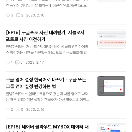
러면 위와 같은 화면이 뜨는데~~ Windows 표시 언어를
건 동영상 섬네일이 잘 보이는데 어떤건 안보이던데요 오
한국어로 설정해주시고, 국가 또는 지역 또한 한국어로 설
늘은 시놀로지 포토에서 고프로 영상 섬넬이 보이게끔 하
작성시간
3
2
2023. 2. 18.
정해주세요 그리고 한국어 옆에 점점점 모양의 설정 버튼
는 방법에 대해 작성해보려고 합니다. 시놀로지 포토 동영
을 클릭하면 '언어 옵..
상 지원안됨 현상 어떤 영상들은 썸네일이 안뜨고 위처럼
회색빛깔로 죽어있더라고요. 저의 경우 고프로영상들이 다
[EP16] 구글포토 사진 내려받기, 시놀로지
위처럼 화면이 틀어지지 않았어요. 영상 하나를 클릭하니
포토로 사진 이전하기
까 위처럼 경고문이 뜹니다 시놀로지 포토는 HEVC 포맷
글 내용
의 파일들을 지원하지 않는데요~!! 대표적으로 고프로가 H
안녕하세요~! 저번 포스팅에서는 네이버 클라우드 마이박
EVC 포맷을 사용합니다. 고프로 홈페이지 가면 친절하게
스 정리하는 시간을 가졌었는데요. 오늘은 구글포토에 있
HEVC란 무엇인가에 대해 설명해주고 있어요. 시놀로지
는 사진들을 이전해보려고 합니다. 구글포토 사진 내려받
작성시간
1
0
2023. 2. 17.
포토에서 HEVC 파일들도 볼 수 있게 하려면 해당 코덱팩
기 무료여서 좋았던 구글포토.. 너마저... ★ 유료화된지 꽤
을 설치해야하는대요 간단하게 패키지에 가서 다운받..
되었죠.. 유료화되기 전에 사진이 좀 있었어가지고 무료분
으로 제공되는 용량보다 넘게 저장이 되어있는데요. 이게
구글 영어 설정 한국어로 바꾸기 - 구글 또는
초과했다고 구글포토에서 삭제해버리거나 하지 않아서, 다
크롬 언어 설정 변경하는 법
행이 기존에 지니고 있던 사진까지 모두 백업이 가능합니
글 내용
다 구글포토 사진 내려받으려면 takeout 사이트로 이동해
안녕하세요~~! 인터넷 크롬으로 켰는대 나만 영어로 나오
줘야하는대요 아래 링크로 즉시 이동해도 되고, 구글포토
는 경우 있죠? 기본 설정이 한국어가 아닌 영어로 되어있어
들어가서 상단에 톱니바퀴 설정 버튼을 클릭하면 위 페이
서 그런 경우가 대부분일텐데요. 하 이제 영어 지긋지긋 더
작성시간
2
0
2023. 2. 16.
지가 뜨는데 스크롤을 조금 내려서 '데이터 내보내기'항목
는 보기 시르다 ㅋㅋ 오늘은 구글 또는 크롬 언어 설정을 한
을 찾아 이동해도 됩니다. ▼ 테이크아웃 페이지..
국어로 변경해보려 합니다. 크롬 언어 설정 변경하기 크롬
오른쪽 상단이 보면 점점점 세로로 되어있는 버튼이 하나
[EP15] 네이버 클라우드 MYBOX 데이터 내
있는데요 눌러서 설정에 들어가주세요~ 그럼 위처럼 뜨는