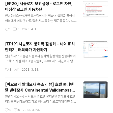
[EP20] 시놀로지 보안설정 - 로그인 차단,
지고 있지 않고 티스토리는 백업 기능도 없어서, 장애가 나
비정상 로그인 자동차단
거나 관리자로부터 삭제 조치 당하면, 제가 공들여 작성한
글 내용
포스팅이 한순간에 먼지가 되어버릴 수 있겠더라고요 두번
안녕하세요~~! 저번 포스팅에서는 방화벽 설정을 통해서
째는 다들 아시다시피 티스토리가 수익에 대해서 직접적으
해외에서 이상한 IP로 접속 시도를 하는 접근들을 막아보
로 간섭을 하기 시작했죠 ㅠㅠ 포션을 플랫폼측에서 가져
았는데요 오늘은 좀 더 보안성을 높이는 로그인 관련된 설
작성시간
1
0
2023. 4. 1.
가거나 제한할 수 있게 되었기 때문에 천천히 준..
정을 진행해보려고 합니다. 시놀로지 비정상 로그인 자동
차단하기 시놀로지 제어판에서 보안을 들어가주세요~~ 보
안에서 보호 탭에 들어가면 '자동 차단'이라는 항목을 볼 수
[EP19] 시놀로지 방화벽 활성화 - 해외 IP차
있는데요 저는 3시간 동안 5번 이상 틀리면 IP가 차단되게
단하기, 해외국가 차단하기
설정을 해두었습니다. 그리고 차단 만료일따위 없고 평생
글 내용
차단 되도록 설정해놨어요. 이랬다가.. 내가 틀려버리면 들
안녕하세요 오늘은 시놀로지 방화벽 활성화를 진행해보려
어갈 수가 없잖아요..? 그래서 혹시나 내가 틀렸을 경우를
고 해요. 사실 해외여행 갔을때, 외부에서도 사진이나 영상
대비하여, 내부망에서는 해당 룰이 적용되지 않도록 추가
을 업로드 하고 싶어서.. 이걸 할까 말까 고민하긴 했는데,
작성시간
3
1
2023. 3. 31.
해보려고 합니다. 아래 가면 '신뢰하는 IP주소를 추가'가 가
해외여행을 매달 가는 것도 아니고 많아야 일년에 한두번
능한데요. 허용/차단 목록 버튼..
이니까 보안을 위해 설정해놓으려고 합니다. 시놀로지 방
화벽 설정, 해외 IP차단 제어판에 보안 들어가서, 방화벽을
[마요르카 발데모사 숙소 리뷰] 호텔 콘티넨
클릭해주세요. 방화벽을 활성화 시켜줍시다. 여기에서 밑
탈 발데모사 Continental Valldemossa
에 규칙 편집을 누르시면 방화벽을 생성할 수 있어요~ 생
글 내용
숙박 및 조식 후기
성 버튼을 눌러주세요 일단 허용시켜줄 것 부터 생성할건
안녕하세요~~! ㅎㅎ 오늘은 호텔 콘티넨탈 발데모사 호텔
데요 방화벽은 규칙이 TOP->DOWN 방식으로 적용됩니
리뷰를 작성해보려고 해요 생각보다 마요르카에 대한 정보
다. 만약 맨 처음에 모두 거부를 만들면, 그 뒤에 아무리 허
가 많지는 않더라고요? ㅎㅎ The Hotel Continental V
작성시간
0
0
2023. 3. 23.
용 규칙을 만들어줘도 앞에서 막혀가지고 허용이 안됩니
alldemossa 더호텔 컨디넨탈 발데모사 이 호텔은 발데