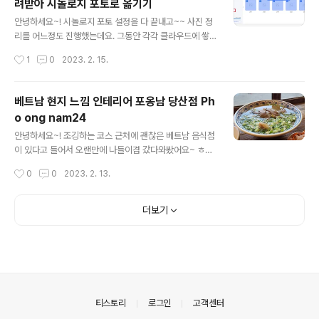
려받아 시놀로지 포토로 옮기기
데 왼쪽 메뉴들 중 찾아보면 언어라는 항목이 있습니다. 여
글 내용
기 들어가주세요 아마 크롬 설정 화면 조차 글씨가 영어로
안녕하세요~! 시놀로지 포토 설정을 다 끝내고~~ 사진 정
되어있으시면 요 항목이 한국어가 아닌 영어로 되어있을거
리를 어느정도 진행했는데요. 그동안 각각 클라우드에 쌓
예요 한국어를 등록해줍시다. 크롬 썼을 때 웹사이트가 기
여있던 사진을 싹다 정리해보려고 합니다. 예를 들면, 네이
작성시간
1
0
2023. 2. 15.
본적으로 한국어로 보이게 해줘요. 이랬는데도 영어로 보
버 클라우드라던가 구글포토라던가 등등.. 네이버 클라우
이는 부분이 있다~ 하면 아래 구글계정 ..
드 MYBOX데이터 내려받기 먼저 네이버클라우드 MYBO
X에서 사진 데이터를 싹 다 내려받을거예요~ 이제 간에 기
베트남 현지 느낌 인테리어 포옹남 당산점 Ph
별도 안오는 30GB짜리 네이버 클라우드는 필요 없으니
o ong nam24
까!! 네이버 로그인 후에 MYBOX 클릭해서 들어가줍시다.
글 내용
MYBOX 많이도 사용했다. 무료로 지원되는 30GB중 29.
안녕하세요~! 조깅하는 코스 근처에 괜찮은 베트남 음식점
5까지 채워 썼네요 ㅋㅋ 모든 사진으로 내려받을 수도 있
이 있다고 들어서 오랜만에 나들이겸 갔다와봤어요~ ㅎㅎ
고 앨범으로 내려받을 수도 있는데 저는 예전에 정리해놓
베트남 음식점 포옹남 pho ong nam 당산점 후기 포옹남
작성시간
0
0
2023. 2. 13.
았던 형식 그대로 내려받고 싶어서 MYBOX사진 메뉴 중
은 처음 가봤는데, 체인점인것 같더라고요. 체인점답지 않
에서도 사진폴더로 들어가서 전체선택 해..
게(?) 베트남 느낌이 물씬 풍기는 외관이 멋스러웠어요 ㅋ
ㅋ 정말 베트남 음악과 색감이 뿜뿜 다만 간판을 일케 영어
더보기
로 해놔서, 네이버지도에 Pho ong Nam 24치니까 안나
오더라는... 카카오맵에도 안나오고 요런 외쿡음식 음식점
도 간판 하단에 작게나마 한글 글씨로 포옹남으로 표기해
놓으면 검색할때에도 더 좋을텐데 말이죠. 산책로 가는 중
간에 있어서 들려봤어요 맨날 여기 조깅하는 친구가 한명
있는데 추천해줘서 같이 와봄~! 간판은 포옹남24로 되어
의안내
티스토리
로그인
고객센터
있어서 24시간 영업인줄... 네이버..