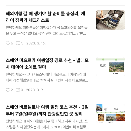
다. 이 때문에 허용이 필요한 조건들을 먼저..
모사랑 데이야 중간?정도에 위치해있는데요. 저는 발데모
사에서 하루, 데이야에서 하루 있을거라서 중간에 위치한
해외여행 갈 때 챙겨야 할 준비물 총정리, 캐
요 호텔로 거점(?)을 잡았습니다 제가 체크인 할때는 약간
리어 짐싸기 체크리스트
나이 있으신 여자분이셨는데 친절하셨습니다. 체크인하는
글 내용
곳 깔끔하고 예뻐요. 1층 체크인 하는 곳 바로 옆에는 이렇
안녕하세요 여러분들은 여행갔다가 꼭 들고와야할 물건들
게 이쁜 계단이랑 엘베가 있는데요 손님 이용하는 엘레베
을 두고 온적은 없나요~? 작년에 그리스 갔다가... 남편이
이터는 아니고 직원용인것 같아요. 엘베 버튼도 2층까지밖
속옷을 통째로 두고 오는 바람에 얼마나 곤란했던지 ㅋㅋ
작성시간
6
5
2023. 3. 16.
에 없더라고요 그리고 리셉션 언니가 안내해줄때 다른 위
그나마 신분증 들고온걸 다행으로 생각해야하나~ 해외여
치에 있는 엘베를 알려주더라고..
행 짐쌀때 참고하면 좋은 준비물 필수 리스트 캐리어에 짐
을 다챙겼다고 생각해도 불안하고~ 내가 호옥시 빼먹은건
스페인 마요르카 여행일정 경로 추천 - 발데모
없는지, 한 번 더 체크하고 싶고 여러분들도 그렇죠~? 오늘
사 데이아 소예르 팔마
은 제가 해외여행갈때 더블체크용으로 만들어뒀던 준비물
글 내용
리스트/체크리스트를 공유해보려고 합니다. 여행준비물 1
안녕하세요~~! 저번 포스팅에서 바르셀로나 여행일정에
- 서류/신분증 가장 중요한건 서류겠죠~~ 신분증 같은거
대해 작성해봤었는데요 ㅎㅎ 사실 이번에 저는 바르셀로나
놓고 오면 큰일남.. 그래서 짐쌀때 필요한 체크리스트 파일
만 가지 않고, 바르셀로나 + 마요르카 이렇게 두 지역을 같
작성시간
2
0
2023. 3. 9.
에서 가장 앞에 서류 항목을 뒀어요 여권의 경우 매우 중요
이 간답니다. 그래서 이번 포스팅에서는 마요르카 여행일
하기 때문에 도난당하지 않기 위해 항상 몸에..
정을 짜보려고 해요. 마요르카 일정 계획하기 첫째날 - 발
데모사 마요르카를 구석구석 돌아보려면 차량 렌트가 있는
스페인 바르셀로나 여행 일정 코스 추천 - 3일
게 좋다고 하더군요 그래서 저는 렌트를 계획했습니다 ㅎ
부터 7일(일주일)까지 관광할만한 곳 정리
ㅎ 아직 가보진 않았지만, 길이 구불구불하고 도로가 좁아
글 내용
서 소형차가 좋다해서 소형차로 빌리려고요. 비행기 착륙
안녕하세요~!! 해외여행을 매우 좋아하고 자주 가지만,, 포
하고~ 주차요금을 위한 동전 조금 만들고, 렌트카 픽업 타
스팅은 하지 않았었는데..(왜지...? ㅎㅎ) 이번에 바르셀로