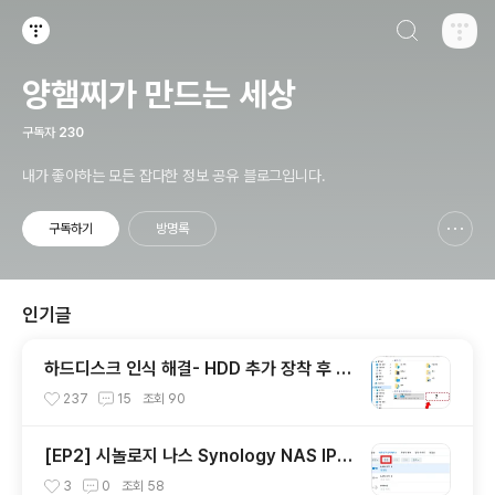
검색하기
티스토리
양햄찌가 만드는 세상
구독자
230
내가 좋아하는 모든 잡다한 정보 공유 블로그입니다.
구독하기
방명록
신고하기 레이어
열기
인기글
하드디스크 인식 해결- HDD 추가 장착 후 D
드라이브 생기지 않을 때, 탐색기에 D폴더 안
237
15
조회
90
보일때
[EP2] 시놀로지 나스 Synology NAS IP정
보 확인 및 IP 변경 및 고정시키기
3
0
조회
58