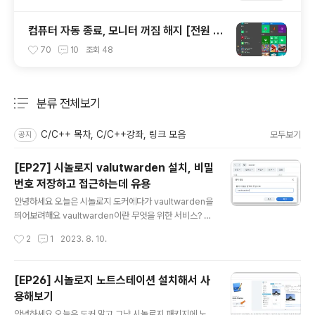
컴퓨터 자동 종료, 모니터 꺼짐 해지 [전원 및
절전 모드 설정/해지]
70
10
조회
48
분류 전체보기
주요 글 목록
C/C++ 목차, C/C++강좌, 링크 모음
모두보기
공지
[EP27] 시놀로지 valutwarden 설치, 비밀
번호 저장하고 접근하는데 유용
글 내용
안녕하세요 오늘은 시놀로지 도커에다가 vaultwarden을
띄어보려해요 vaultwarden이란 무엇을 위한 서비스? 이
게 뭔가 싶은 사람들을 위해~~~ 마침 크롬확장 플로그인
작성시간
2
1
2023. 8. 10.
에 설명이 잘 나와있는것 같아서 가져왔어요 ㅋㅋ 시놀로
지 도커에 vaultwarden 다운받기 일단 파일서버에 가서
docker 공유 폴더 아래 vaultwarden을생성해줬습니
[EP26] 시놀로지 노트스테이션 설치해서 사
다. 나중에 볼륨설정 할때 여기에 연동하려구.. 도커 패키지
용해보기
에 들어가서 레지시트리에서 vaultwarden을 검색해서
글 내용
다운로드 받아줍시다. 혹 vaultwarden 곤련하여 도커허
안녕하세요 오늘은 도커 말고 그냥 시놀로지 패키지에 노