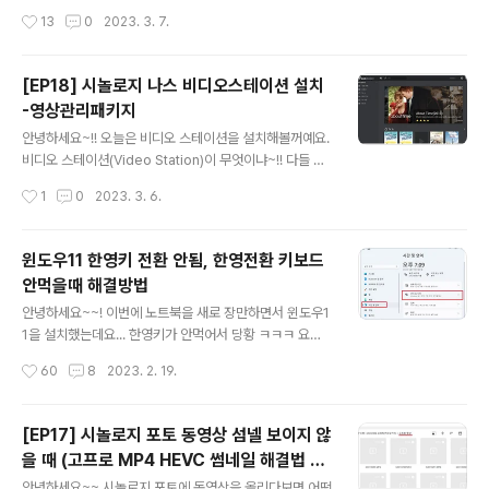
서 차량 빌리고 하면 한시간은 순삭이겠죠? 저는 바르셀로
나 마요르카를 떠나게 되어서 여행일기를 좀 써보려고 합
작성시간
13
0
2023. 3. 7.
나 인 팔마 아웃이라 팔마 시내는 마지막날에 들리려고, 차
니다 ㅋㅋ 예전에 마드리드랑 바르셀로나는 한 번 갔다왔
량 픽업해서 바로 발데모사로 갔습니다. 첫날 숙소..
었어서 이번에는 마요르카 중심으로 스페인 여행을 다녀오
려고 해요. 여행 자율 코스, 관광 코스 첫째날 바르셀로나
[EP18] 시놀로지 나스 비디오스테이션 설치
첫날 바르셀로나 도착 시간이, 아침이 아니라 저녁시간이
-영상관리패키지
여서 간단하게 정비하는 시간으로 짰습니다. ※ 바르셀로나
글 내용
공항 교통에 대해 [지하철 메트로] 지하철은 평일/주말이냐
안녕하세요~!! 오늘은 비디오 스테이션을 설치해볼꺼예요.
에 따라 운행시간이 다르지만 둘다 최소 밤12시까진 있어
비디오 스테이션(Video Station)이 무엇이냐~!! 다들 노
요. 지하철 공항티켓 5.15유로입니다. [버스] 막차 끊겼을
트북에 영화나 영상 하나씩은 가지고 있으시죠~? 저도 제
작성시간
1
0
2023. 3. 6.
경우에는 24시간 운행인 공항버스를 이용하면 됩니다. 인
가 좋아하는 영화 몇 개랑, 공부용으로 다운받았던 미드 시
터넷에선 편도가 6.75유로인데..
리즈~ 그리고 여행갔을때나 보려고 다운받아둔 예능 몇 개
가 있는데요. 비디오스테이션은 위 캡쳐사진처럼~ 마치 넷
윈도우11 한영키 전환 안됨, 한영전환 키보드
플릭스처럼~ 이쁘게 영상을 관리해주는 어플리케이션입니
안먹을때 해결방법
다. 즉 드라마, 영화, 예능, 홈비디오, 그냥 비디오.. 등등 영
글 내용
상관리 패키지인거죠 영화나 TV쇼일처럼 방영)?) 영상일
안녕하세요~~! 이번에 노트북을 새로 장만하면서 윈도우1
경우, 대표 썸네일을 자동으로 찾아서 표시해주기 때문에
1을 설치했는데요... 한영키가 안먹어서 당황 ㅋㅋㅋ 요기
일단 보기가 매우 좋습니다. EP1 , EP2 이런것도 다 구분
버튼을 마우스로 클릭하면 한영전환은 잘되는데, 키보드로
작성시간
60
8
2023. 2. 19.
해주기 때문에 에피소드 보면 다음회차로 자동으로 넘어가
환/영 키 누르니까 전환이 안되더라고요 해결방법을 알아
게 해주기도 하고 ..
봅시다. 키보드 환영키 전환이 안먹힐 때 1. 하드웨어 키보
드 레이아웃 변경 키보드 한영키 전환 안될때, '윈도우키 +
[EP17] 시놀로지 포토 동영상 섬넬 보이지 않
i' 단축키를 눌러서 환경설정 페이지로 들어가줍시다. 윈도
을 때 (고프로 MP4 HEVC 썸네일 해결법 A
우 11이라면 이렇게 설정화면이 뜰텐데요. 여기서 '시간 및
글 내용
ME)
언어' 메뉴를 클릭하고 '언어 및 지역'으로 들어가주세요 그
안녕하세요~~ 시놀로지 포토에 동영상을 올리다보면 어떤