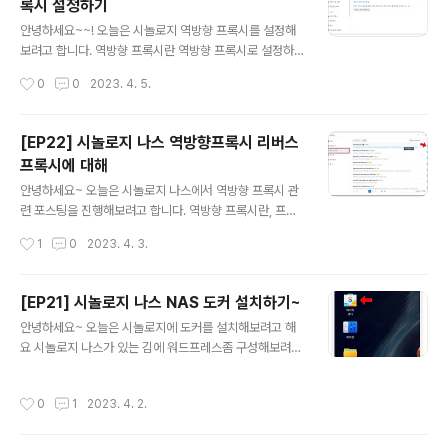
록시 설정하기
워드프레스 연동을 고려하여 최신버전이 아닌 5.7로 선택
글 내용
해줬어요 다운받고자 하는 버전을 클릭해줍니다. 이미지
안녕하세요~~! 오늘은 시놀로지 역방향 프록시를 설정해
항목으로 가봅시다. mysql 이 다운받아진걸 확인할 수 있
보려고 합니다. 역방향 프록시란 역방향 프록시로 설정하
어요 파란색깔 DB 아이콘 옆에 용량이 저렇게 표기되어있
면 변경되는 점 역방향 프록시 설정하는 점 요렇게 알아보
작성시간
0
0
2023. 4. 5.
고 깜박이지 않으면 다 다운된거예요 phpmyadmin도 같
려고 해요. 근데 글이 길어질거같아서 포스팅을 나눠 진행
은 방식으로 이미지 생성을 해주세요..
하려고 합니다. 역방향 프록시 Reverse Proxy 설정 방
법 먼저 역방향 프록시는 web을 통해 접근하기 때문에 IP
[EP22] 시놀로지 나스 역방향프록시 리버스
TIME 상에서 https에 해당하는 443포트랑 http에 해당
프록시에 대해
하는 80번 포트가 열려있어야합니다. IPTIME 포트포워드
글 내용
설정화면에서 https, http 포트 규칙이 등록되어있는지 체
안녕하세요~ 오늘은 시놀로지 나스에서 역방향 프록시 관
크를 먼저 해줍시다. (사실 https만 있어도 되긴 하지만..
련 포스팅을 진행해보려고 합니다. 역방향 프록시란, 프록
전 일단 둘다 등록은 해놨어요) 여기서 192.168.0.2는 제
시를 사용하는 이유 역방향 프록시로 설정하면 변경되는
작성시간
1
0
2023. 4. 3.
시놀로지 NAS 내부 IP예요 혹시 iptime 설정 ..
점 역방향 프록시 설정하는 점 요렇게 알아보려고 해요. 근
데 글이 길어질거같아서 포스팅을 나눠 진행하려고 합니
다. 오늘은 역방향프록시에 대한 설명만 진행해보려고 하
[EP21] 시놀로지 나스 NAS 도커 설치하기~
는데, 역방향 프록시 설정하는 법이 궁금하신 분들은 바로
글 내용
안녕하세요~ 오늘은 시놀로지에 도커를 설치해보려고 해
아래 포스팅으로 이동해주세요. ▶ 2023.04.05 - [별걸
요 시놀로지 나스가 있는 김에 워드프레스좀 구성해보려
다하는 IT/NAS 나스] - [EP23] 시놀로지 역방향 프록시,
고... 티스토리를 잘 사용하고 있긴 하지만, 최근들어 다른
리버스 프록시 설정하기 프록시, 역방향 프록시란 무엇인
플랫폼으로 이사를 생각하고 있어요. 네이버로 시작했다
가? 프록시가 무엇인지 알고 있으면, 역방향 프록시를 이해
작성시간
0
1
2023. 4. 2.
티스토리로 갔다가 워드프레스로 가는건 뭔가 블로거의 수
하기 좀 더 쉬운데요 프록시 (Forward Proxy)가 리버스
순인가... 첫째는 카카오 장애났을때, 제가 정성들여 쓴 티
프록시 (Reverse..
스토리 포스팅들이 날라갈 수 있다는 점.. 데이터를 제가 가