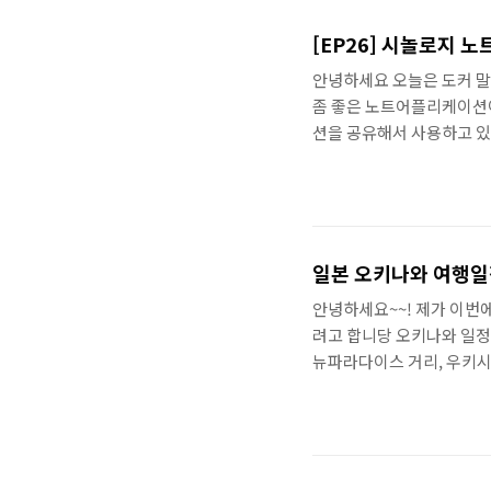
https://registry.hub.
[EP26] 시놀로지
안녕하세요 오늘은 도커 
좀 좋은 노트어플리케이션이
션을 공유해서 사용하고 있
해봅시다. 노트 스테이션 설
치만 하면 끝.. 설치하니
봐요 설치한 노트스테이션을
리케이션 DS NOTE 노
봤어요 설치!! 계정..
일본 오키나와 여행일
안녕하세요~~! 제가 이번
려고 합니당 오키나와 일정 
뉴파라다이스 거리, 우키시
날 - 시내 탐방 ■ 장소 
무래도 섬이고 일본의 제주
나가면 없음.. 저는 첫날 
면 국제거리이죠~ [국제거