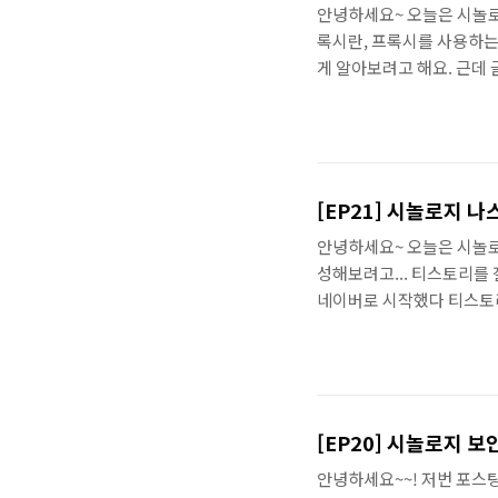
안녕하세요~ 오늘은 시놀로
록시란, 프록시를 사용하는
게 알아보려고 해요. 근데
에 대한 설명만 진행해보려
로 이동해주세요. ▶ 2023.
프록시 설정하기 프록시, 
이해하기 좀 더 쉬운데요 프록시
[EP21] 시놀로지 나
안녕하세요~ 오늘은 시놀
성해보려고... 티스토리를
네이버로 시작했다 티스토리
장애났을때, 제가 정성들여 
고 티스토리는 백업 기능도
포스팅이 한순간에 먼지가
해서 직접적으로 간섭을 하
문에 천천히 준..
[EP20] 시놀로지 
안녕하세요~~! 저번 포스