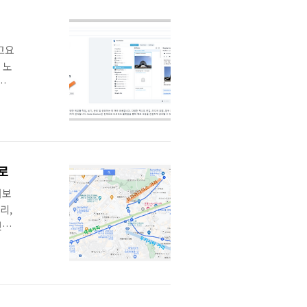
고요
 노
치
설
있나
어플
받아
로
어보
리,
첫째
 아
조금
 하