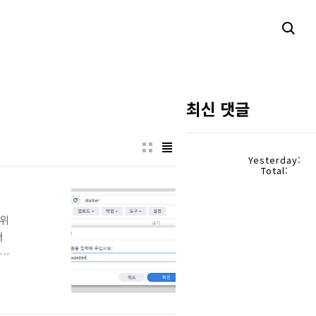
최신 댓글
Yesterday:
Total:
 위
서
 아
가
커허