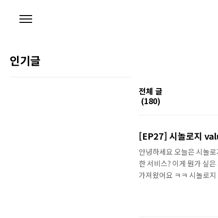
본문 바로가기
인기글
전체 글
(180)
[EP27] 시놀로지 v
안녕하세요 오늘은 시놀로지 
한 서비스? 이게 뭔가 싶
가져왔어요 ㅋㅋ 시놀로지 도
래 vaultwarden을생
서 레지시트리에서 vaultw
브 상세설명 필요하신 분