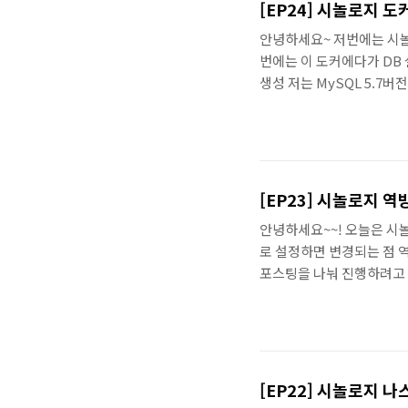
[EP24] 시놀로지 도
안녕하세요~ 저번에는 시놀
번에는 이 도커에다가 DB 
생성 저는 MySQL 5.7
요 다운로드를 클릭하면 어
을 고려하여 최신버전이 아
로 가봅시다. mysql 이
어있고 깜박이지 않으면 다
[EP23] 시놀로지 
안녕하세요~~! 오늘은 시
로 설정하면 변경되는 점 
포스팅을 나눠 진행하려고 합
web을 통해 접근하기 때문에
트가 열려있어야합니다. IP
체크를 먼저 해줍시다. (사
192.168.0.2는 제 시놀로지
[EP22] 시놀로지