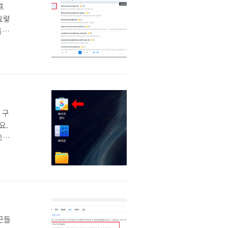
프
요렇
록시
팅으
버스
를
 구
요.
오
 않
한
대
 때
근들