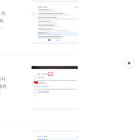
 이
미지
주세
연동
목으
기되
록시
아서
 포
는지