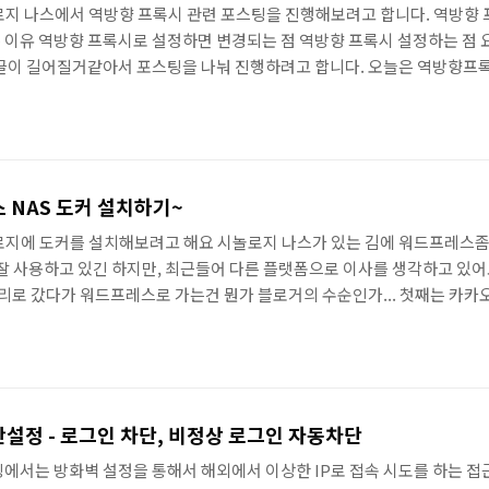
지 나스에서 역방향 프록시 관련 포스팅을 진행해보려고 합니다. 역방향 
 이유 역방향 프록시로 설정하면 변경되는 점 역방향 프록시 설정하는 점 
 글이 길어질거같아서 포스팅을 나눠 진행하려고 합니다. 오늘은 역방향프
고 하는데, 역방향 프록시 설정하는 법이 궁금하신 분들은 바로 아래 포스
04.05 - [별걸다하는 IT/NAS 나스] - [EP23] 시놀로지 역방향 프록시, 리
역방향 프록시란 무엇인가? 프록시가 무엇인지 알고 있으면, 역방향 프록시
 (Forward Proxy)가 리버스 프록시 (Reverse..
스 NAS 도커 설치하기~
로지에 도커를 설치해보려고 해요 시놀로지 나스가 있는 김에 워드프레스좀
 잘 사용하고 있긴 하지만, 최근들어 다른 플랫폼으로 이사를 생각하고 있어
로 갔다가 워드프레스로 가는건 뭔가 블로거의 수순인가... 첫째는 카카
쓴 티스토리 포스팅들이 날라갈 수 있다는 점.. 데이터를 제가 가지고 있지
 없어서, 장애가 나거나 관리자로부터 삭제 조치 당하면, 제가 공들여 작성
 되어버릴 수 있겠더라고요 두번째는 다들 아시다시피 티스토리가 수익에 
기 시작했죠 ㅠㅠ 포션을 플랫폼측에서 가져가거나 제한할 수 있게 되었기
보안설정 - 로그인 차단, 비정상 로그인 자동차단
팅에서는 방화벽 설정을 통해서 해외에서 이상한 IP로 접속 시도를 하는 접