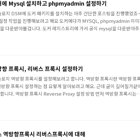
커에 Mysql 설치하고 phpmyadmin 설정하기
로지 DSM에 도커 패키지를 설치하는 아주 간단한 포스팅을 진행했었죠~
설정 작업을 진행해보려고 해요 도커에다가 MYSQL, phpmyadmin 이
버전을 다운받아볼겁니다. 도커 레지스트리에 가서 공식 mysql을 다운받아
떤 버전을 다운받을 건지 선택하는 창이 나옵니다. 저는 추후 워드프레스 
닌 5.7로 선택해줬어요 다운받고자 하는 버전을 클릭해줍니다. 이미지 항
 다운받아진걸 확인할 수 있어요 파란색깔 DB 아이콘 옆에 용량이 저렇게 표
 다운된거예요 phpmyadmin도 같은 방식으로 이미지 생성을 해주세요..
역방향 프록시, 리버스 프록시 설정하기
놀로지 역방향 프록시를 설정해보려고 합니다. 역방향 프록시란 역방향 프
역방향 프록시 설정하는 점 요렇게 알아보려고 해요. 근데 글이 길어질거같
니다. 역방향 프록시 Reverse Proxy 설정 방법 먼저 역방향 프록시는
 IPTIME 상에서 https에 해당하는 443포트랑 http에 해당하는 80번
TIME 포트포워드 설정화면에서 https, http 포트 규칙이 등록되어있
실 https만 있어도 되긴 하지만.. 전 일단 둘다 등록은 해놨어요) 여기서
 NAS 내부 IP예요 혹시 iptime 설정 ..
 나스 역방향프록시 리버스프록시에 대해