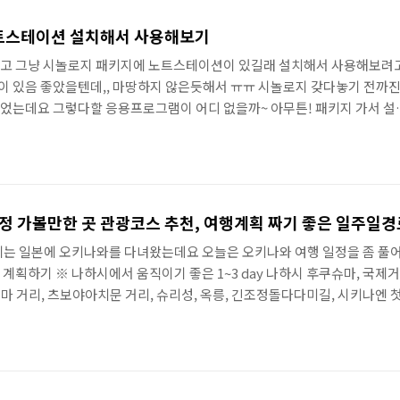
docker.com/r/vaultwarden/server/ 저는 저기 Passwo..
 노트스테이션 설치해서 사용해보기
말고 그냥 시놀로지 패키지에 노트스테이션이 있길래 설치해서 사용해보려
 있음 좋았을텐데,, 마땅하지 않은듯해서 ㅠㅠ 시놀로지 갖다놓기 전까진
었는데요 그렇다할 응용프로그램이 어디 없을까~ 아무튼! 패키지 가서 설
치 및 사용해보기 패키지 가서 Note Station을 선택해서 설치해주세요 
까 요런 알람이 뜨네요 크롬 확장프로그램을 통해서 웹사이트를 클리핑할수
 열어봤습니다 기본 화면은 이렇게 되어있어요 [모바일] 노트스테이션 
트스테이션은 휴대폰 어플리케이션으로도 지원이 됩니다 DS NOTE를 다운
정 가볼만한 곳 관광코스 추천, 여행계획 짜기 좋은 일주일경
에는 일본에 오키나와를 다녀왔는데요 오늘은 오키나와 여행 일정을 좀 풀
계획하기 ※ 나하시에서 움직이기 좋은 1~3 day 나하시 후쿠슈마, 국제거
마 거리, 츠보야아치문 거리, 슈리성, 옥릉, 긴조정돌다다미길, 시키나엔 
- 국제거리, 뉴파라다이스 거리, 우키시마거리, 츠보야아치문 거리 오키나와가
도 같은 느낌이다보니, 시내 주변이 쇼핑거리가 많고 맛집이 많더라고요. 
숙소를 국제거리 시작점 정도로 잡았습니다. 나하 시내에서 가장 유명한 거리
리] 류보 백화점은 국제시장 시작점으로 유명한 백화점이예요 일본에서 ..