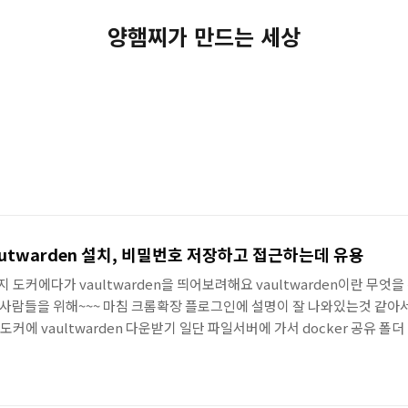
양햄찌가 만드는 세상
alutwarden 설치, 비밀번호 저장하고 접근하는데 유용
도커에다가 vaultwarden을 띄어보려해요 vaultwarden이란 무엇을
은 사람들을 위해~~~ 마침 크롬확장 플로그인에 설명이 잘 나와있는것 같아
커에 vaultwarden 다운받기 일단 파일서버에 가서 docker 공유 폴더
성해줬습니다. 나중에 볼륨설정 할때 여기에 연동하려구.. 도커 패키지에 들어
arden을 검색해서 다운로드 받아줍시다. 혹 vaultwarden 곤련하여 도
은 아래 페이지 살펴보면 좋을거같아요